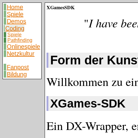
Home
XGamesSDK
Spiele
"
I have bee
Demos
Coding
Spiele
Pathfinding
Onlinespiele
Netzkultur
Form der Kuns
Fanpost
Bildung
Willkommen zu ein
XGames-SDK
Ein DX-Wrapper, e